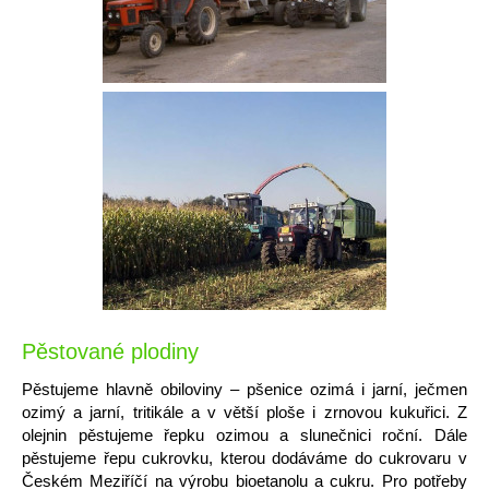
Pěstované plodiny
Pěstujeme hlavně obiloviny – pšenice ozimá i jarní, ječmen
ozimý a jarní, tritikále a v větší ploše i zrnovou kukuřici. Z
olejnin pěstujeme řepku ozimou a slunečnici roční. Dále
pěstujeme řepu cukrovku, kterou dodáváme do cukrovaru v
Českém Meziříčí na výrobu bioetanolu a cukru. Pro potřeby